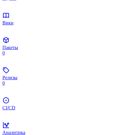
Вики
Пакеты
0
Релизы
0
CI/CD
Аналитика