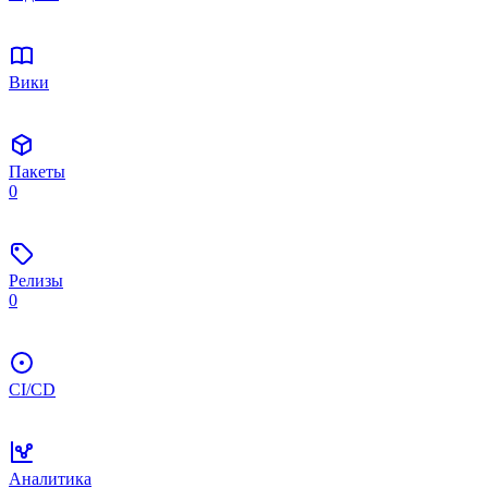
Вики
Пакеты
0
Релизы
0
CI/CD
Аналитика