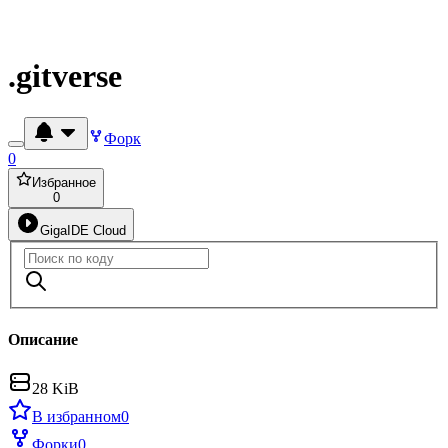
.gitverse
Форк
0
Избранное
0
GigaIDE Cloud
Описание
28 KiB
В избранном
0
Форки
0