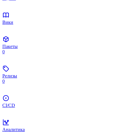
Вики
Пакеты
0
Релизы
0
CI/CD
Аналитика