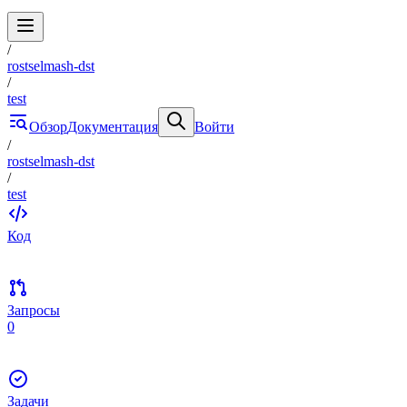
/
rostselmash-dst
/
test
Обзор
Документация
Войти
/
rostselmash-dst
/
test
Код
Запросы
0
Задачи