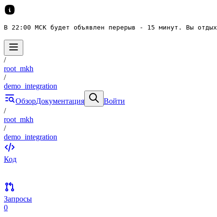
В 22:00 МСК будет объявлен перерыв - 15 минут. Вы отдых
/
root_mkh
/
demo_integration
Обзор
Документация
Войти
/
root_mkh
/
demo_integration
Код
Запросы
0