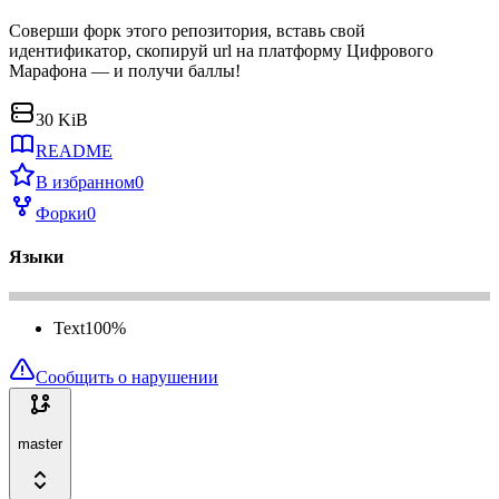
Соверши форк этого репозитория, вставь свой
идентификатор, скопируй url на платформу Цифрового
Марафона — и получи баллы!
30 KiB
README
В избранном
0
Форки
0
Языки
Text
100
%
Сообщить о нарушении
master