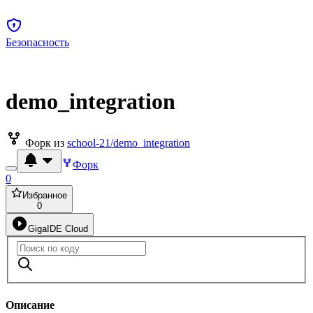
Безопасность
demo_integration
Форк из
school-21/demo_integration
Форк
0
Избранное
0
GigaIDE Cloud
Описание