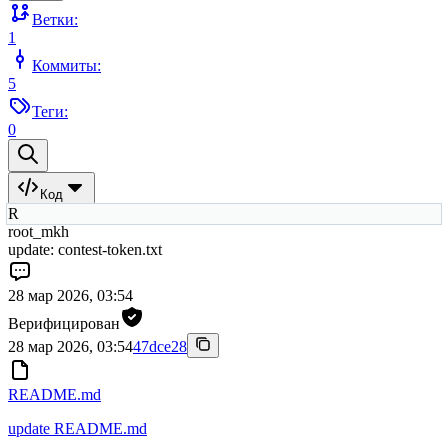
Ветки:
1
Коммиты:
5
Теги:
0
Код
R
root_mkh
update: contest-token.txt
28 мар 2026, 03:54
Верифицирован
28 мар 2026, 03:54
47dce28
README.md
update README.md