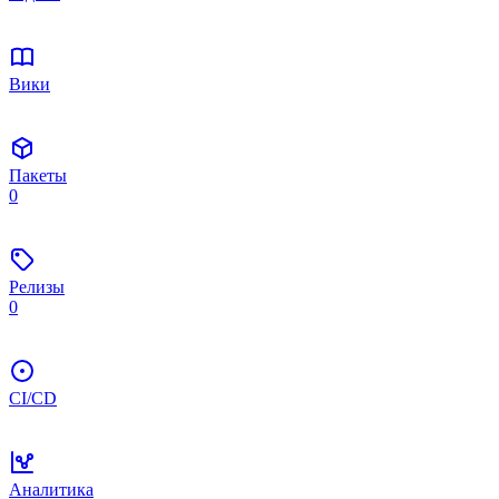
Вики
Пакеты
0
Релизы
0
CI/CD
Аналитика