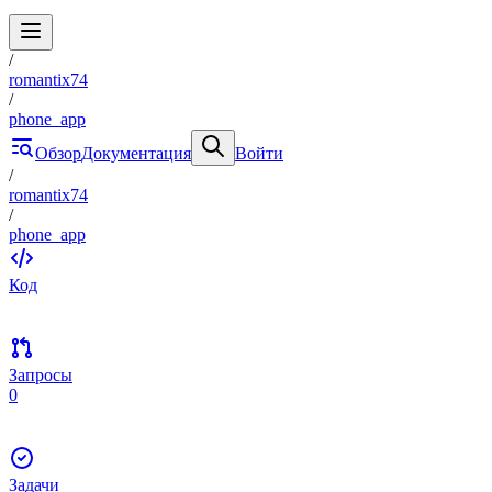
/
romantix74
/
phone_app
Обзор
Документация
Войти
/
romantix74
/
phone_app
Код
Запросы
0
Задачи