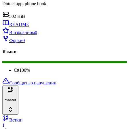
Dotnet app: phone book
502 KiB
README
В избранном
0
Форки
0
Языки
C#
100
%
Сообщить о нарушении
master
Ветки:
1