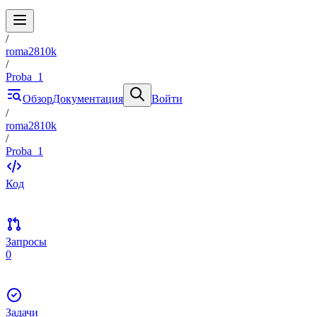
/
roma2810k
/
Proba_1
Обзор
Документация
Войти
/
roma2810k
/
Proba_1
Код
Запросы
0
Задачи