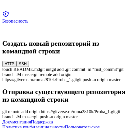
Безопасность
Создать новый репозиторий из
командной строки
HTTP
SSH
touch README.md
git init
git add .
git commit -m "first_commit"
git
branch -M
master
git remote add origin
https://gitverse.ru/roma2810k/Proba_1.git
git push -u origin
master
Отправка существующего репозитория
из командной строки
git remote add origin
https://gitverse.ru/roma2810k/Proba_1.git
git
branch -M
master
git push -u origin
master
Документация
Поддержка
Политика конфиденциальности
Пользовательское