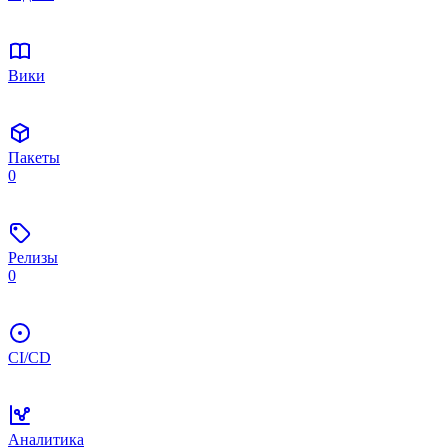
Вики
Пакеты
0
Релизы
0
CI/CD
Аналитика