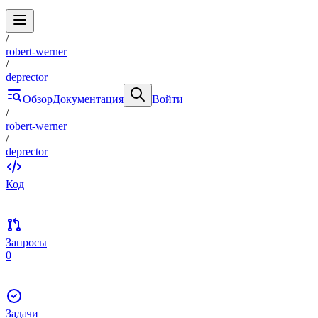
/
robert-werner
/
deprector
Обзор
Документация
Войти
/
robert-werner
/
deprector
Код
Запросы
0
Задачи