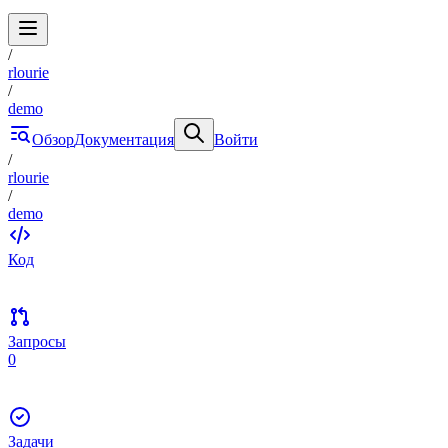
/
rlourie
/
demo
Обзор
Документация
Войти
/
rlourie
/
demo
Код
Запросы
0
Задачи