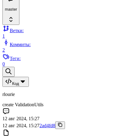
master
Ветки:
1
Коммиты:
2
Теги:
0
Код
rlourie
create ValidationUtils
12 авг 2024, 15:27
12 авг 2024, 15:27
2ad4fd8