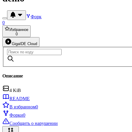
Форк
0
Избранное
0
GigaIDE Cloud
Описание
4 KiB
README
В избранном
0
Форки
0
Сообщить о нарушении