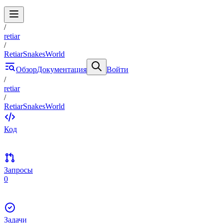
/
retiar
/
RetiarSnakesWorld
Обзор
Документация
Войти
/
retiar
/
RetiarSnakesWorld
Код
Запросы
0
Задачи