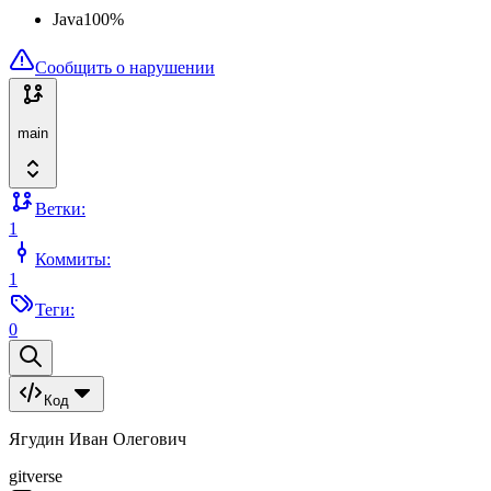
Java
100
%
Сообщить о нарушении
main
Ветки:
1
Коммиты:
1
Теги:
0
Код
Ягудин Иван Олегович
gitverse