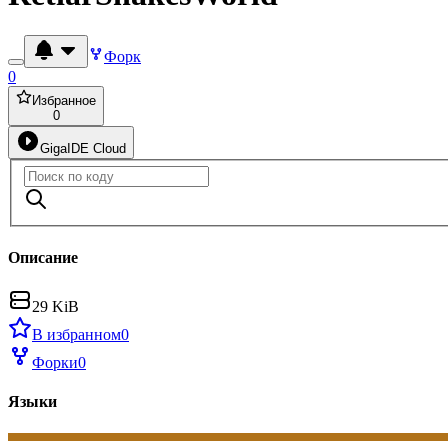
Форк
0
Избранное
0
GigaIDE Cloud
Описание
29 KiB
В избранном
0
Форки
0
Языки