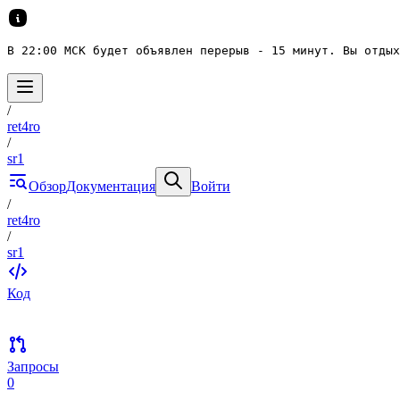
В 22:00 МСК будет объявлен перерыв - 15 минут. Вы отдых
/
ret4ro
/
sr1
Обзор
Документация
Войти
/
ret4ro
/
sr1
Код
Запросы
0