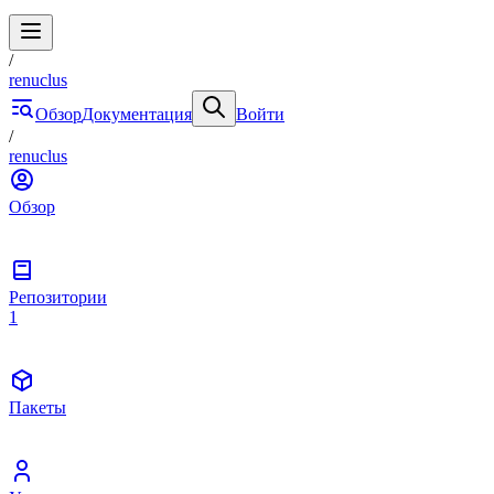
/
renuclus
Обзор
Документация
Войти
/
renuclus
Обзор
Репозитории
1
Пакеты