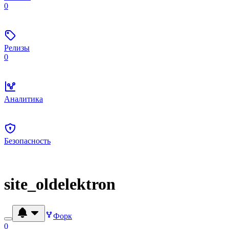
0
Релизы
0
Аналитика
Безопасность
site_oldelektron
Форк
0