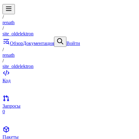
/
renath
/
site_oldelektron
Обзор
Документация
Войти
/
renath
/
site_oldelektron
Код
Запросы
0
Пакеты