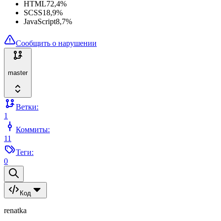
HTML
72,4
%
SCSS
18,9
%
JavaScript
8,7
%
Сообщить о нарушении
master
Ветки:
1
Коммиты:
11
Теги:
0
Код
renatka