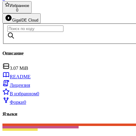
Избранное
0
GigaIDE Cloud
Описание
3.07 MiB
README
Лицензия
В избранном
0
Форки
0
Языки