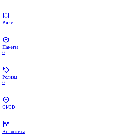
Вики
Пакеты
0
Релизы
0
CI/CD
Аналитика