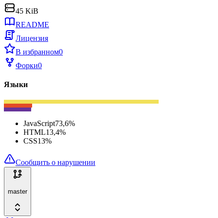
45 KiB
README
Лицензия
В избранном
0
Форки
0
Языки
JavaScript
73,6
%
HTML
13,4
%
CSS
13
%
Сообщить о нарушении
master