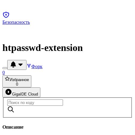
Безопасность
htpasswd-extension
Форк
0
Избранное
0
GigaIDE Cloud
Описание