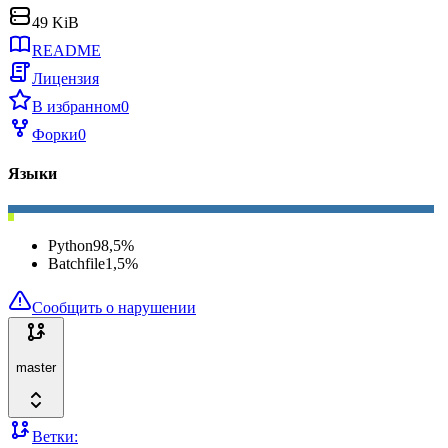
49 KiB
README
Лицензия
В избранном
0
Форки
0
Языки
Python
98,5
%
Batchfile
1,5
%
Сообщить о нарушении
master
Ветки: