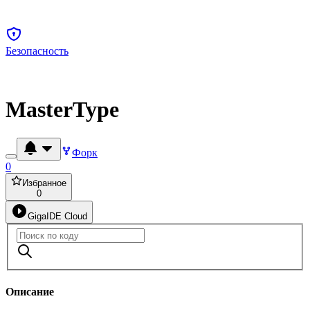
Безопасность
MasterType
Форк
0
Избранное
0
GigaIDE Cloud
Описание