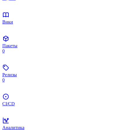
Вики
Пакеты
0
Релизы
0
CI/CD
Аналитика