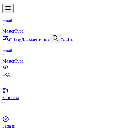
/
renath
/
MasterType
Обзор
Документация
Войти
/
renath
/
MasterType
Код
Запросы
0
Задачи