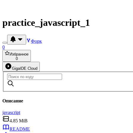
practice_javascript_1
Форк
0
Избранное
0
GigaIDE Cloud
Описание
javascript
4.85 MiB
README