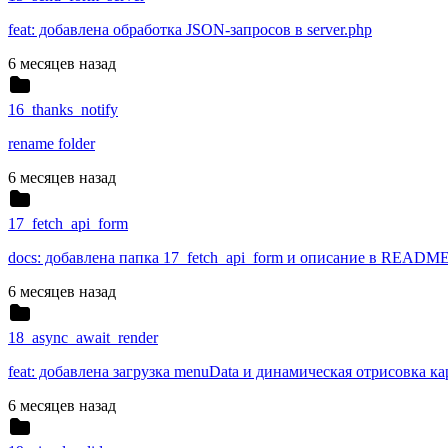
feat: добавлена обработка JSON-запросов в server.php
6 месяцев назад
16_thanks_notify
rename folder
6 месяцев назад
17_fetch_api_form
docs: добавлена папка 17_fetch_api_form и описание в READM
6 месяцев назад
18_async_await_render
feat: добавлена загрузка menuData и динамическая отрисовка ка
6 месяцев назад