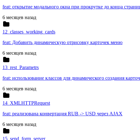
feat: открытие модального окна при прокрутке до конца стран
6 месяцев назад
12_classes_working_cards
feat: Добавить динамическую отрисовку карточек меню
6 месяцев назад
13_rest_Parametrs
feat: использование классов для динамического создания карто
6 месяцев назад
14_XMLHTTPRequest
feat: реализована конвертация RUB -> USD через AJAX
6 месяцев назад
15_send_form_server