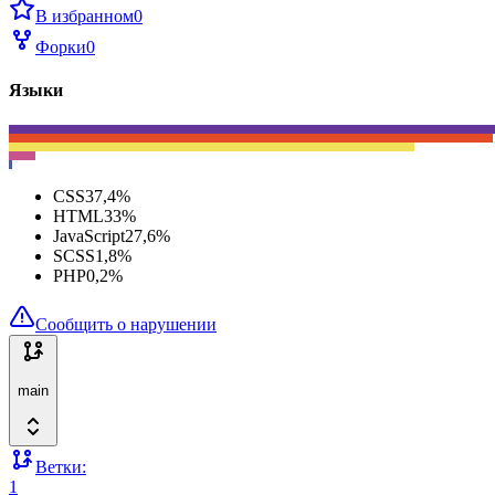
В избранном
0
Форки
0
Языки
CSS
37,4
%
HTML
33
%
JavaScript
27,6
%
SCSS
1,8
%
PHP
0,2
%
Сообщить о нарушении
main
Ветки:
1