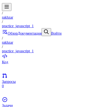
/
rakhzar
/
practice_javascript_1
Обзор
Документация
Войти
/
rakhzar
/
practice_javascript_1
Код
Запросы
0
Задачи