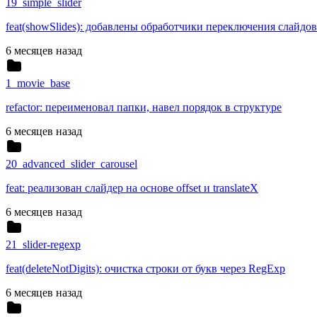
19_simple_slider
feat(showSlides): добавлены обработчики переключения слайдов
6 месяцев назад
1_movie_base
refactor: переименовал папки, навел порядок в структуре
6 месяцев назад
20_advanced_slider_carousel
feat: реализован слайдер на основе offset и translateX
6 месяцев назад
21_slider-regexp
feat(deleteNotDigits): очистка строки от букв через RegExp
6 месяцев назад