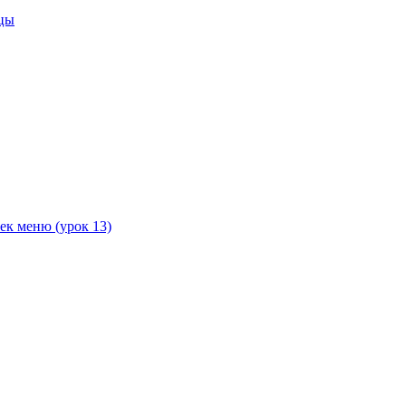
ицы
чек меню (урок 13)