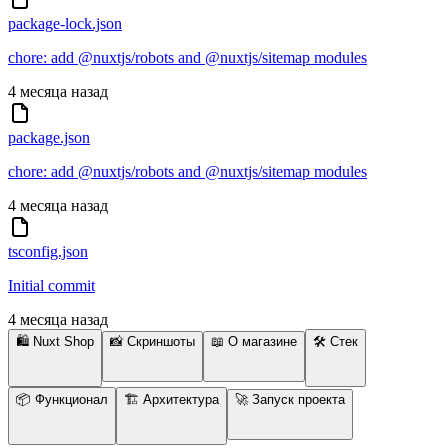
package-lock.json
chore: add @nuxtjs/robots and @nuxtjs/sitemap modules
4 месяца назад
package.json
chore: add @nuxtjs/robots and @nuxtjs/sitemap modules
4 месяца назад
tsconfig.json
Initial commit
4 месяца назад
🛍️ Nuxt Shop
📸 Скриншоты
📖 О магазине
🛠 Стек
📦 Функционал
🏗 Архитектура
🚀 Запуск проекта