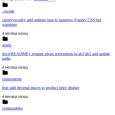
.vscode
chore(vscode): add settings.json to suppress @apply CSS lint
warnings
4 месяца назад
assets
docs(README): rename about screenshots to ab1/ab2 and update
paths
4 месяца назад
components
feat: add decimal places to product price display
4 месяца назад
composables