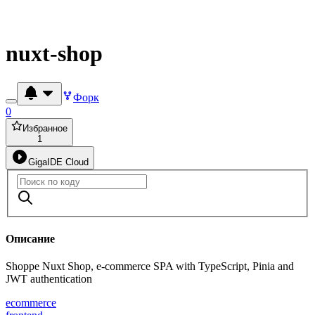
nuxt-shop
Форк
0
Избранное
1
GigaIDE Cloud
Описание
Shoppe Nuxt Shop, e-commerce SPA with TypeScript, Pinia and
JWT authentication
ecommerce