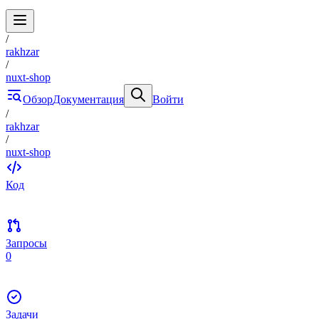
/
rakhzar
/
nuxt-shop
Обзор
Документация
Войти
/
rakhzar
/
nuxt-shop
Код
Запросы
0
Задачи