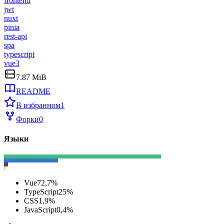
frontend
jwt
nuxt
pinia
rest-api
spa
typescript
vue3
7.87 MiB
README
В избранном
1
Форки
0
Языки
Vue
72,7
%
TypeScript
25
%
CSS
1,9
%
JavaScript
0,4
%