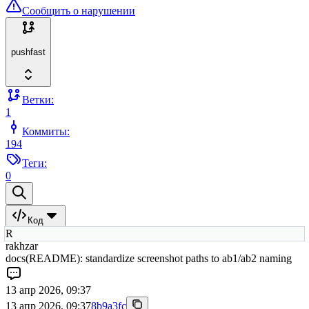
Сообщить о нарушении
pushfast
Ветки:
1
Коммиты:
194
Теги:
0
Код
R
rakhzar
docs(README): standardize screenshot paths to ab1/ab2 naming
13 апр 2026, 09:37
13 апр 2026, 09:37
8b9a3fc