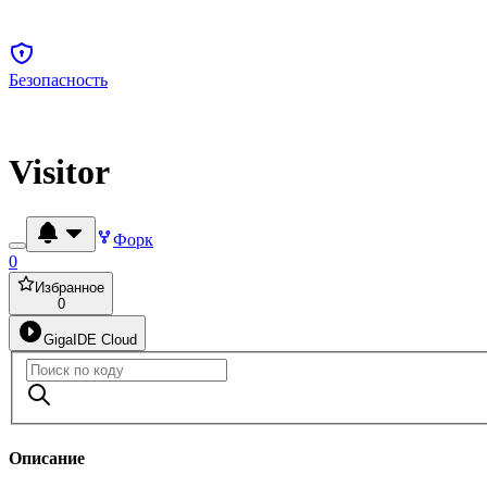
Безопасность
Visitor
Форк
0
Избранное
0
GigaIDE Cloud
Описание