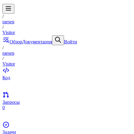
/
raesen
/
Visitor
Обзор
Документация
Войти
/
raesen
/
Visitor
Код
Запросы
0
Задачи