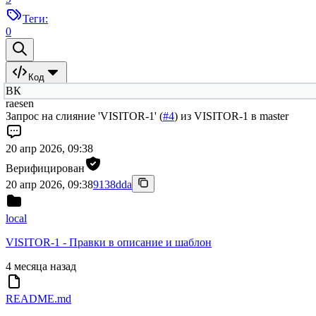
Теги:
0
Код
ВК
raesen
Запрос на слияние 'VISITOR-1' (
#4
) из VISITOR-1 в master
20 апр 2026, 09:38
Верифицирован
20 апр 2026, 09:38
9138dda
local
VISITOR-1 - Правки в описание и шаблон
4 месяца назад
README.md