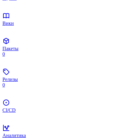
Вики
Пакеты
0
Релизы
0
CI/CD
Аналитика