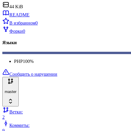
44 KiB
README
В избранном
0
Форки
0
Языки
PHP
100
%
Сообщить о нарушении
master
Ветки:
2
Коммиты:
9