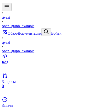
/
qvazi
/
open_graph_example
Обзор
Документация
Войти
/
qvazi
/
open_graph_example
Код
Запросы
0
Задачи