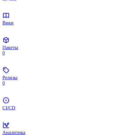
Вики
Пакеты
0
Релизы
0
CI/CD
Аналитика