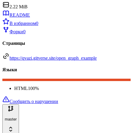
2.22 MiB
README
В избранном
0
Форки
0
Страницы
https://qvazi.gitverse.site/open_graph_example
Языки
HTML
100
%
Сообщить о нарушении
master