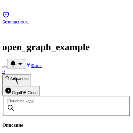
Безопасность
open_graph_example
Форк
0
Избранное
0
GigaIDE Cloud
Описание