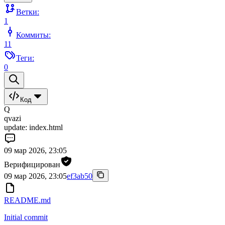
Ветки:
1
Коммиты:
11
Теги:
0
Код
Q
qvazi
update: index.html
09 мар 2026, 23:05
Верифицирован
09 мар 2026, 23:05
ef3ab50
README.md
Initial commit