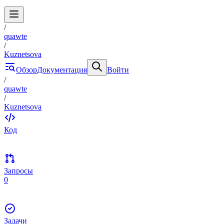
/
quawte
/
Kuznetsova
Обзор
Документация
Войти
/
quawte
/
Kuznetsova
Код
Запросы
0
Задачи