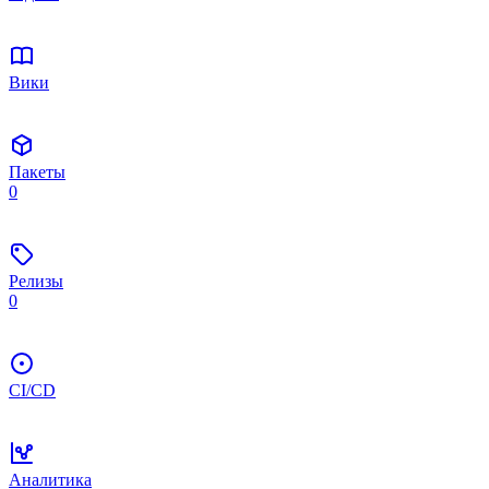
Вики
Пакеты
0
Релизы
0
CI/CD
Аналитика