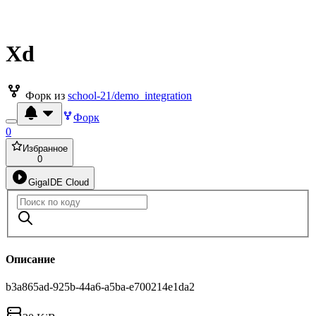
Xd
Форк из
school-21/demo_integration
Форк
0
Избранное
0
GigaIDE Cloud
Описание
b3a865ad-925b-44a6-a5ba-e700214e1da2