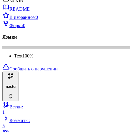
30 KiB
README
В избранном
0
Форки
0
Языки
Text
100
%
Сообщить о нарушении
master
Ветки:
1
Коммиты:
5