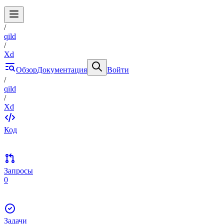
/
qild
/
Xd
Обзор
Документация
Войти
/
qild
/
Xd
Код
Запросы
0
Задачи