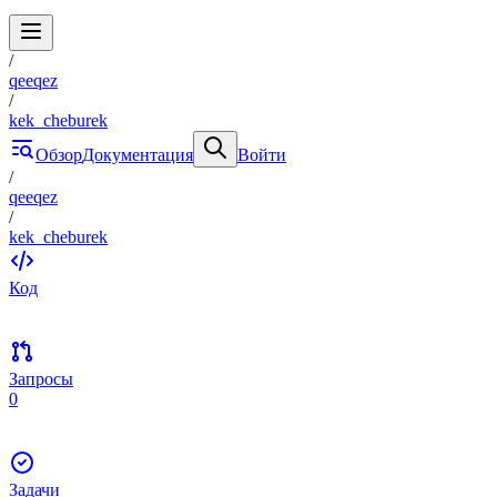
/
qeeqez
/
kek_cheburek
Обзор
Документация
Войти
/
qeeqez
/
kek_cheburek
Код
Запросы
0
Задачи