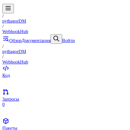
/
pythagorDM
/
WebhookHub
Обзор
Документация
Войти
/
pythagorDM
/
WebhookHub
Код
Запросы
0
Пакеты