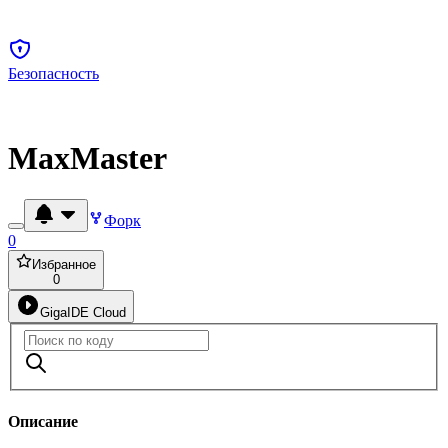
Безопасность
MaxMaster
Форк
0
Избранное
0
GigaIDE Cloud
Описание