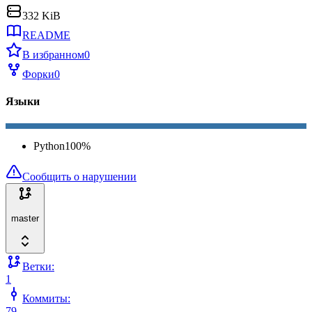
332 KiB
README
В избранном
0
Форки
0
Языки
Python
100
%
Сообщить о нарушении
master
Ветки:
1
Коммиты:
79