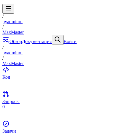
/
pyadminru
/
MaxMaster
Обзор
Документация
Войти
/
pyadminru
/
MaxMaster
Код
Запросы
0
Задачи