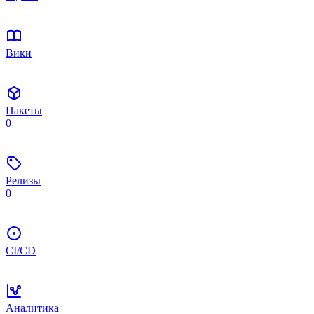
Вики
Пакеты
0
Релизы
0
CI/CD
Аналитика