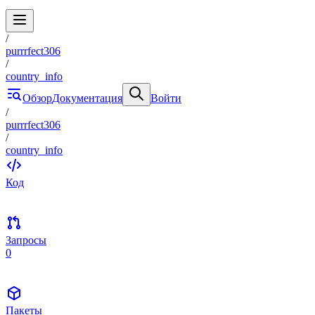
/
purrrfect306
/
country_info
Обзор
Документация
Войти
/
purrrfect306
/
country_info
Код
Запросы
0
Пакеты