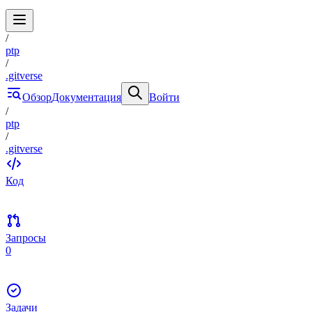
/
ptp
/
.gitverse
Обзор
Документация
Войти
/
ptp
/
.gitverse
Код
Запросы
0
Задачи