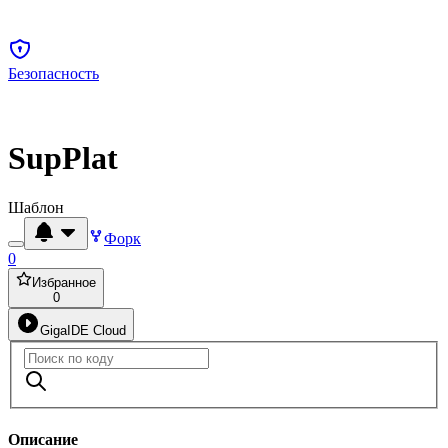
Безопасность
SupPlat
Шаблон
Форк
0
Избранное
0
GigaIDE Cloud
Описание