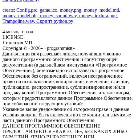
create: Config.prc, game.ico, money.png, money_model.mtl,
money_model.obj, money_sound.wav, money_textura.png,
Trampoline.wav, Скрипт python.py
4 месяца назад
LICENSE
Лицензия MIT
Copyright © «2026» «programmistt»
Данная лицензия разрешает лицам, получившим копию
данного программного обеспечения и сопутствующей
документации (в дальнейшем именуемыми «Программное
Обеспечение»), безвозмездно использовать Программное
Обеспечение без ограничений, включая неограниченное
право на использование, копирование, изменение, слияние,
публикацию, распространение, сублицензирование и/или
продажу копий Программного Обеспечения, а также лицам,
которым предоставляется данное Программное Обеспечение,
при соблюдении следующих условий:
Указанное выше уведомление об авторском праве и данные
условия должны быть включены во все копии или значимые
части данного Программного Обеспечения.
ДАННОЕ ПРОГРАММНОЕ ОБЕСПЕЧЕНИЕ
ПРЕДОСТАВЛЯЕТСЯ «КАК ЕСТЬ», БЕЗ КАКИХ-ЛИБО
ГАРАНТИЙ, ЯВНО ВЫРАЖЕННЫХ ИЛИ