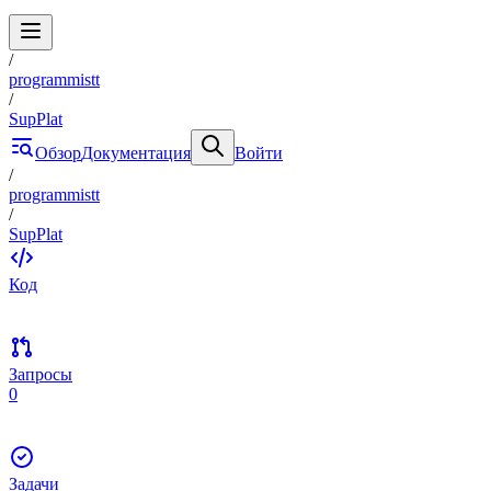
/
programmistt
/
SupPlat
Обзор
Документация
Войти
/
programmistt
/
SupPlat
Код
Запросы
0
Задачи