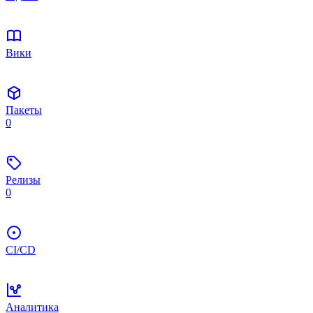
Вики
Пакеты
0
Релизы
0
CI/CD
Аналитика