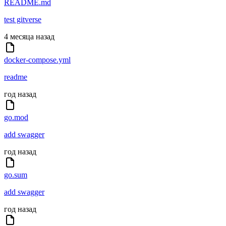
README.md
test gitverse
4 месяца назад
docker-compose.yml
readme
год назад
go.mod
add swagger
год назад
go.sum
add swagger
год назад