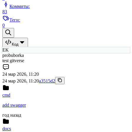
Коммиты:
83
Теги:
0
Код
EK
probuborka
test gitverse
24 мар 2026, 11:20
24 мар 2026, 11:20
a3515d2
cmd
add swagger
год назад
docs