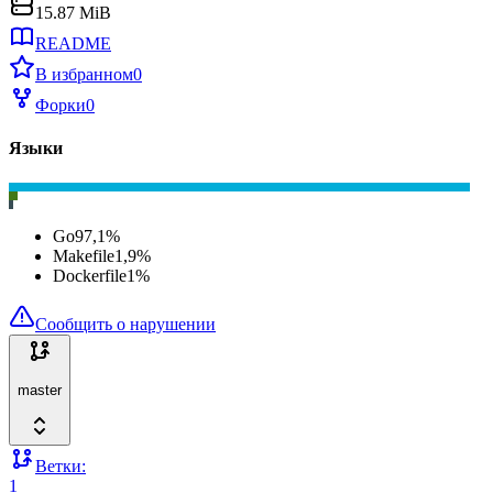
15.87 MiB
README
В избранном
0
Форки
0
Языки
Go
97,1
%
Makefile
1,9
%
Dockerfile
1
%
Сообщить о нарушении
master
Ветки:
1