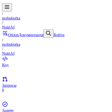
/
probuborka
/
NutriAI
Обзор
Документация
Войти
/
probuborka
/
NutriAI
Код
Запросы
0
Задачи