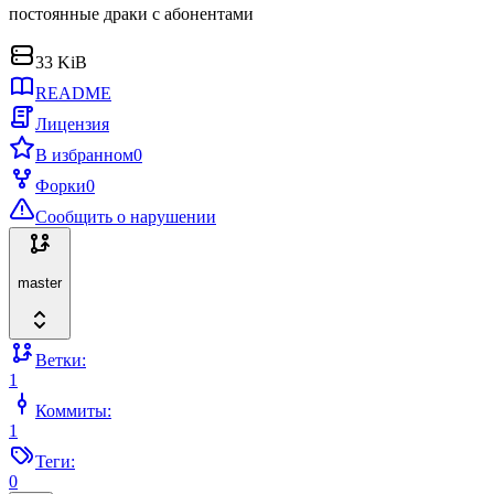
постоянные драки с абонентами
33 KiB
README
Лицензия
В избранном
0
Форки
0
Сообщить о нарушении
master
Ветки:
1
Коммиты:
1
Теги:
0