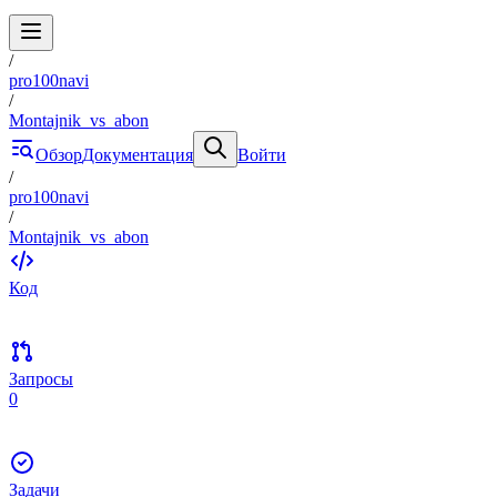
/
pro100navi
/
Montajnik_vs_abon
Обзор
Документация
Войти
/
pro100navi
/
Montajnik_vs_abon
Код
Запросы
0
Задачи