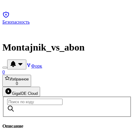
Безопасность
Montajnik_vs_abon
Форк
0
Избранное
0
GigaIDE Cloud
Описание