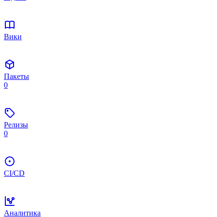
Вики
Пакеты
0
Релизы
0
CI/CD
Аналитика