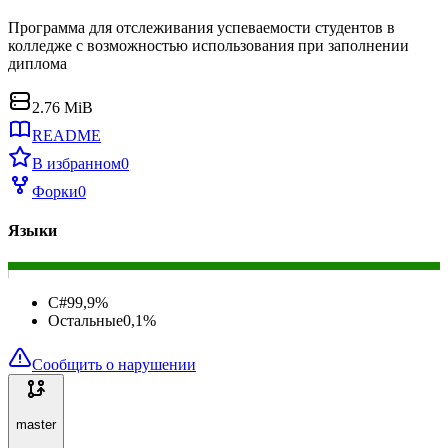
Программа для отслеживания успеваемости студентов в
колледже с возможностью использования при заполнении
диплома
2.76 MiB
README
В избранном
0
Форки
0
Языки
C#
99,9
%
Остальные
0,1
%
Сообщить о нарушении
master