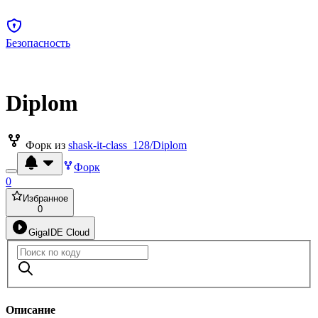
Безопасность
Diplom
Форк из
shask-it-class_128/Diplom
Форк
0
Избранное
0
GigaIDE Cloud
Описание