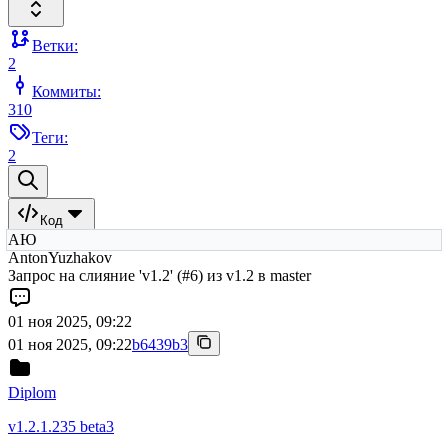
Ветки:
2
Коммиты:
310
Теги:
2
Код
АЮ
AntonYuzhakov
Запрос на слияние 'v1.2' (#6) из v1.2 в master
01 ноя 2025, 09:22
01 ноя 2025, 09:22
b6439b3
Diplom
v1.2.1.235 beta3