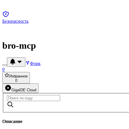
Безопасность
bro-mcp
Форк
0
Избранное
0
GigaIDE Cloud
Описание