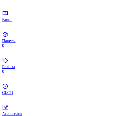
Вики
Пакеты
0
Релизы
0
CI/CD
Аналитика