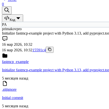
0
Код
PA
primakovpro
Initialize fastmcp-example project with Python 3.13, add pyproject.t
16 мар 2026, 10:32
16 мар 2026, 10:32
15591c4
fastmcp_example
Initialize fastmcp-example project with Python 3.13, add pyproject.t
5 месяцев назад
.gitignore
Initial commit
5 месяцев назад