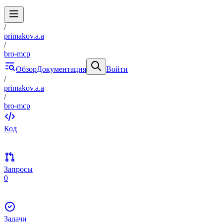
/
primakov.a.a
/
bro-mcp
Обзор
Документация
Войти
/
primakov.a.a
/
bro-mcp
Код
Запросы
0
Задачи