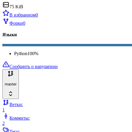
75 KiB
В избранном
0
Форки
0
Языки
Python
100
%
Сообщить о нарушении
master
Ветки:
1
Коммиты:
2
Теги: