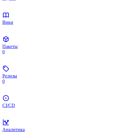
Вики
Пакеты
0
Релизы
0
CI/CD
Аналитика