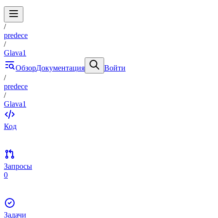
/
predece
/
Glava1
Обзор
Документация
Войти
/
predece
/
Glava1
Код
Запросы
0
Задачи