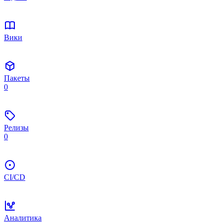
Вики
Пакеты
0
Релизы
0
CI/CD
Аналитика