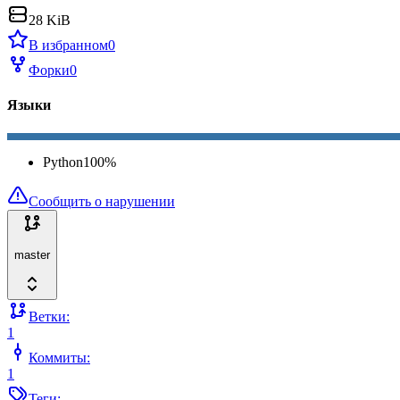
28 KiB
В избранном
0
Форки
0
Языки
Python
100
%
Сообщить о нарушении
master
Ветки:
1
Коммиты:
1
Теги: