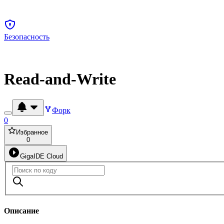
Безопасность
Read-and-Write
Форк
0
Избранное
0
GigaIDE Cloud
Описание