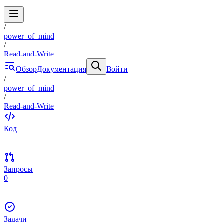
/
power_of_mind
/
Read-and-Write
Обзор
Документация
Войти
/
power_of_mind
/
Read-and-Write
Код
Запросы
0
Задачи