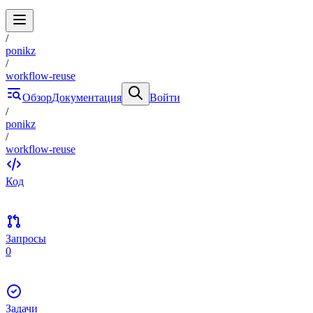
/
ponikz
/
workflow-reuse
Обзор
Документация
Войти
/
ponikz
/
workflow-reuse
Код
Запросы
0
Задачи