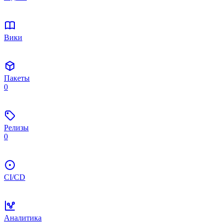
Вики
Пакеты
0
Релизы
0
CI/CD
Аналитика