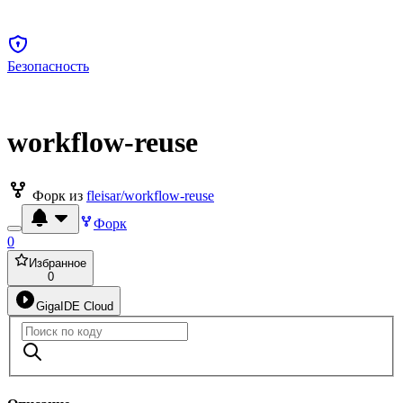
Безопасность
workflow-reuse
Форк из
fleisar/workflow-reuse
Форк
0
Избранное
0
GigaIDE Cloud