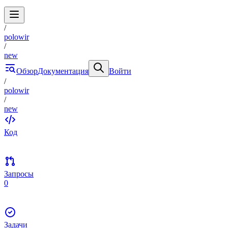
/
polowir
/
new
Обзор
Документация
Войти
/
polowir
/
new
Код
Запросы
0
Задачи