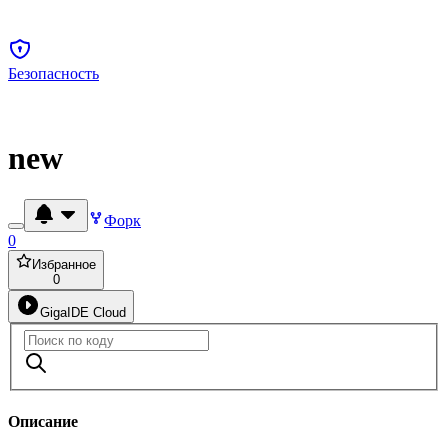
Безопасность
new
Форк
0
Избранное
0
GigaIDE Cloud
Описание