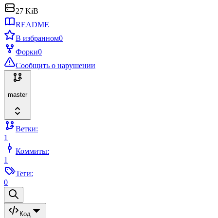
27 KiB
README
В избранном
0
Форки
0
Сообщить о нарушении
master
Ветки:
1
Коммиты:
1
Теги:
0
Код