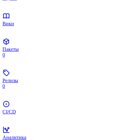
Вики
Пакеты
0
Релизы
0
CI/CD
Аналитика