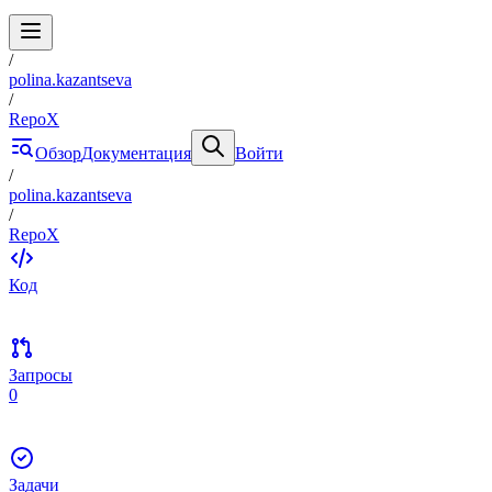
/
polina.kazantseva
/
RepoX
Обзор
Документация
Войти
/
polina.kazantseva
/
RepoX
Код
Запросы
0
Задачи