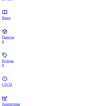
Вики
Пакеты
0
Релизы
0
CI/CD
Аналитика