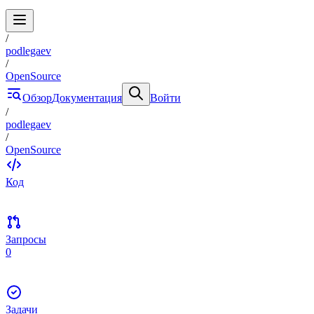
/
podlegaev
/
OpenSource
Обзор
Документация
Войти
/
podlegaev
/
OpenSource
Код
Запросы
0
Задачи