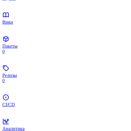
Вики
Пакеты
0
Релизы
0
CI/CD
Аналитика