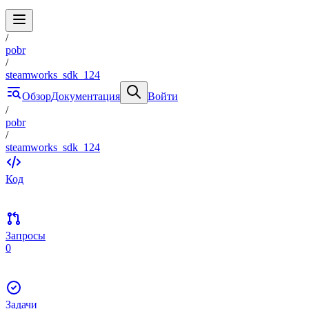
/
pobr
/
steamworks_sdk_124
Обзор
Документация
Войти
/
pobr
/
steamworks_sdk_124
Код
Запросы
0
Задачи