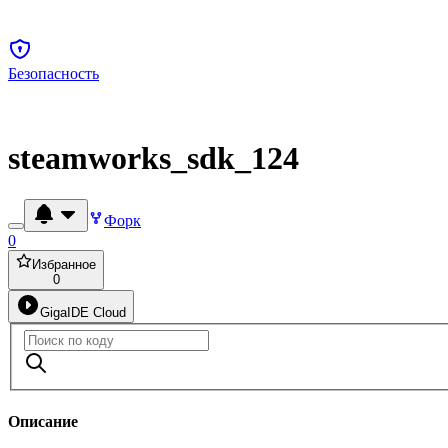
Безопасность
steamworks_sdk_124
Форк
0
Избранное
0
GigaIDE Cloud
Описание