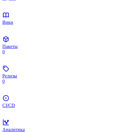
Вики
Пакеты
0
Релизы
0
CI/CD
Аналитика