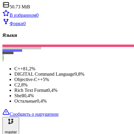
50.73 MiB
В избранном
0
Форки
0
Языки
C++
81,2
%
DIGITAL Command Language
9,8
%
Objective-C++
5
%
C
2,8
%
Rich Text Format
0,4
%
Shell
0,4
%
Остальные
0,4
%
Сообщить о нарушении
master