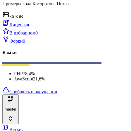
Примеры кода Косоротова Петра
36 KiB
Лицензия
В избранном
0
Форки
0
Языки
PHP
78,4
%
JavaScript
21,6
%
Сообщить о нарушении
master
Ветки: