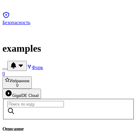
Безопасность
examples
Форк
0
Избранное
0
GigaIDE Cloud
Описание