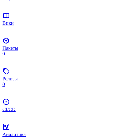
Вики
Пакеты
0
Релизы
0
CI/CD
Аналитика