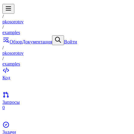
/
pkosorotov
/
examples
Обзор
Документация
Войти
/
pkosorotov
/
examples
Код
Запросы
0
Задачи