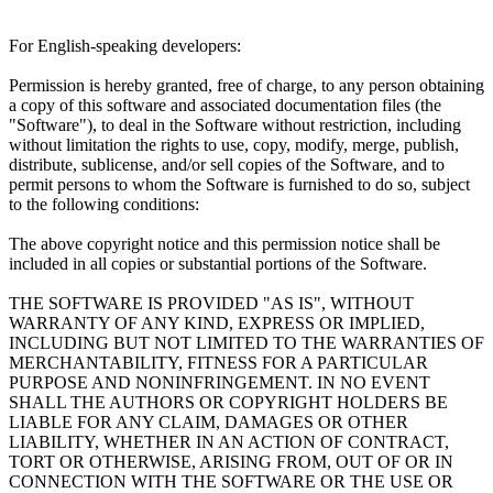
For English-speaking developers:
Permission is hereby granted, free of charge, to any person obtaining
a copy of this software and associated documentation files (the
"Software"), to deal in the Software without restriction, including
without limitation the rights to use, copy, modify, merge, publish,
distribute, sublicense, and/or sell copies of the Software, and to
permit persons to whom the Software is furnished to do so, subject
to the following conditions:
The above copyright notice and this permission notice shall be
included in all copies or substantial portions of the Software.
THE SOFTWARE IS PROVIDED "AS IS", WITHOUT
WARRANTY OF ANY KIND, EXPRESS OR IMPLIED,
INCLUDING BUT NOT LIMITED TO THE WARRANTIES OF
MERCHANTABILITY, FITNESS FOR A PARTICULAR
PURPOSE AND NONINFRINGEMENT. IN NO EVENT
SHALL THE AUTHORS OR COPYRIGHT HOLDERS BE
LIABLE FOR ANY CLAIM, DAMAGES OR OTHER
LIABILITY, WHETHER IN AN ACTION OF CONTRACT,
TORT OR OTHERWISE, ARISING FROM, OUT OF OR IN
CONNECTION WITH THE SOFTWARE OR THE USE OR