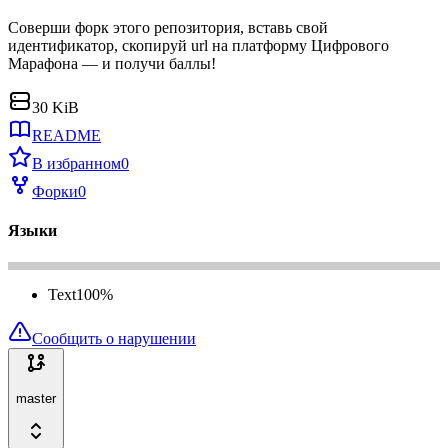
Соверши форк этого репозитория, вставь свой
идентификатор, скопируй url на платформу Цифрового
Марафона — и получи баллы!
30 KiB
README
В избранном
0
Форки
0
Языки
Text
100
%
Сообщить о нарушении
master