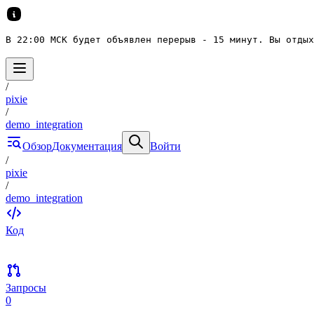
В 22:00 МСК будет объявлен перерыв - 15 минут. Вы отдых
/
pixie
/
demo_integration
Обзор
Документация
Войти
/
pixie
/
demo_integration
Код
Запросы
0