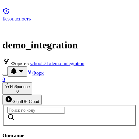
Безопасность
demo_integration
Форк из
school-21/demo_integration
Форк
0
Избранное
0
GigaIDE Cloud
Описание