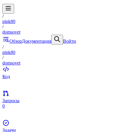
/
pink80
/
domsovet
Обзор
Документация
Войти
/
pink80
/
domsovet
Код
Запросы
0
Задачи