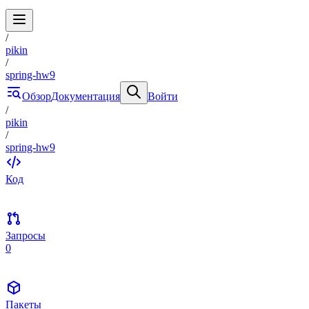
/
pikin
/
spring-hw9
Обзор
Документация
Войти
/
pikin
/
spring-hw9
Код
Запросы
0
Пакеты