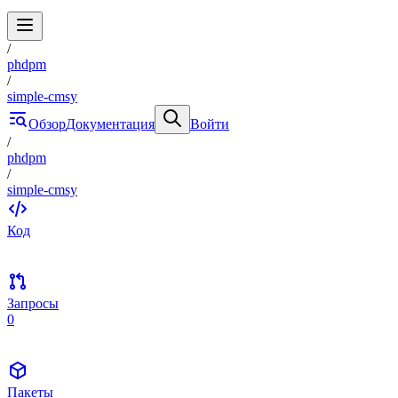
/
phdpm
/
simple-cmsy
Обзор
Документация
Войти
/
phdpm
/
simple-cmsy
Код
Запросы
0
Пакеты