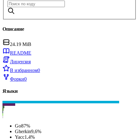
Описание
24.19 MiB
README
Лицензия
В избранном
0
Форки
0
Языки
Go
87
%
Gherkin
9,6
%
Yacc
1,4
%