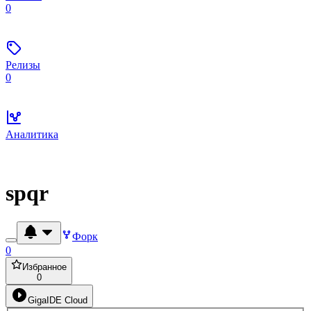
0
Релизы
0
Аналитика
spqr
Форк
0
Избранное
0
GigaIDE Cloud