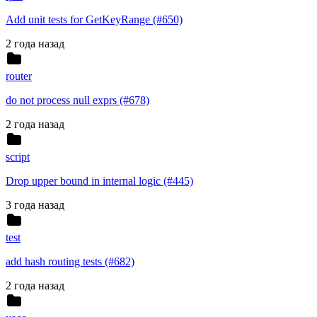
Add unit tests for GetKeyRange (#650)
2 года назад
router
do not process null exprs (#678)
2 года назад
script
Drop upper bound in internal logic (#445)
3 года назад
test
add hash routing tests (#682)
2 года назад