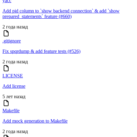
yacc
Add pid column to `show backend connection` & add `show
prepared_statements` feature (#660)
2 года назад
.gitignore
Fix spqrdump & add feature tests (#526)
2 года назад
LICENSE
Add license
5 лет назад
Makefile
Add mock generation to Makefile
2 года назад