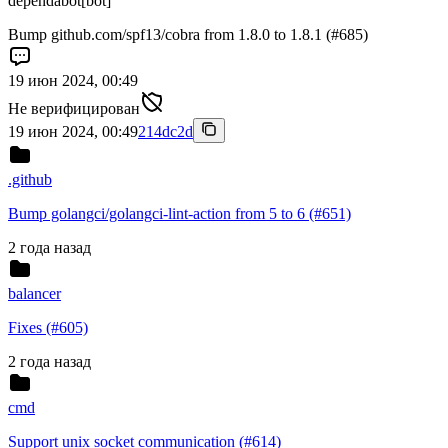
dependabot[bot]
Bump github.com/spf13/cobra from 1.8.0 to 1.8.1 (#685)
19 июн 2024, 00:49
Не верифицирован
19 июн 2024, 00:49
214dc2d
.github
Bump golangci/golangci-lint-action from 5 to 6 (#651)
2 года назад
balancer
Fixes (#605)
2 года назад
cmd
Support unix socket communication (#614)