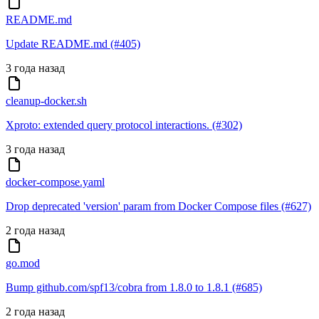
README.md
Update README.md (#405)
3 года назад
cleanup-docker.sh
Xproto: extended query protocol interactions. (#302)
3 года назад
docker-compose.yaml
Drop deprecated 'version' param from Docker Compose files (#627)
2 года назад
go.mod
Bump github.com/spf13/cobra from 1.8.0 to 1.8.1 (#685)
2 года назад