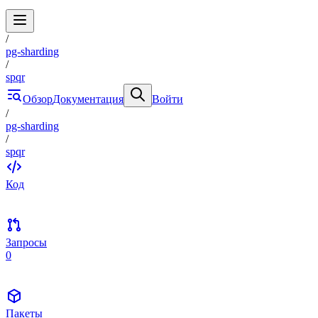
/
pg-sharding
/
spqr
Обзор
Документация
Войти
/
pg-sharding
/
spqr
Код
Запросы
0
Пакеты