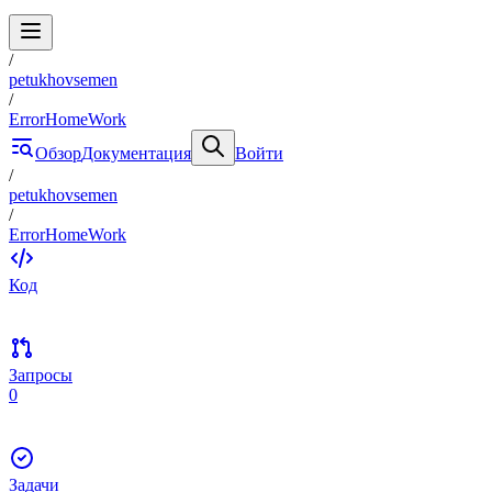
/
petukhovsemen
/
ErrorHomeWork
Обзор
Документация
Войти
/
petukhovsemen
/
ErrorHomeWork
Код
Запросы
0
Задачи