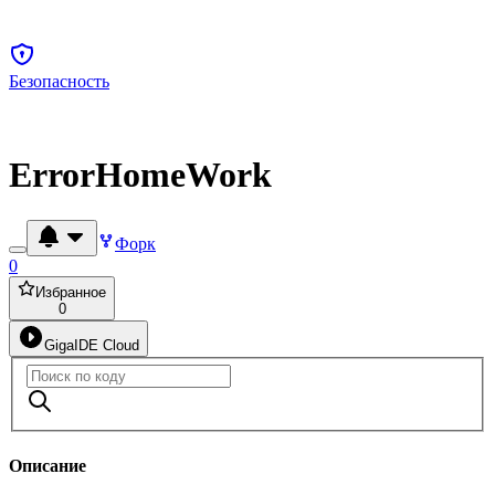
Безопасность
ErrorHomeWork
Форк
0
Избранное
0
GigaIDE Cloud
Описание