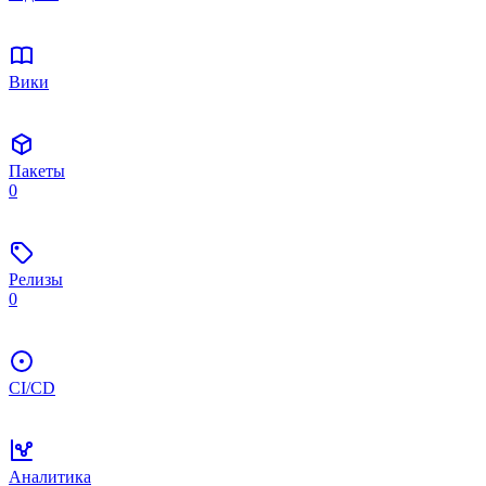
Вики
Пакеты
0
Релизы
0
CI/CD
Аналитика