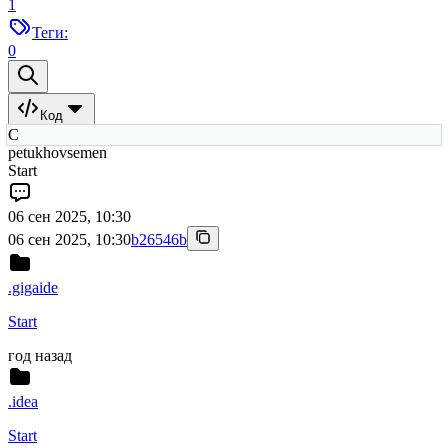
1
Теги:
0
Код
С
petukhovsemen
Start
06 сен 2025, 10:30
06 сен 2025, 10:30
b26546b
.gigaide
Start
год назад
.idea
Start