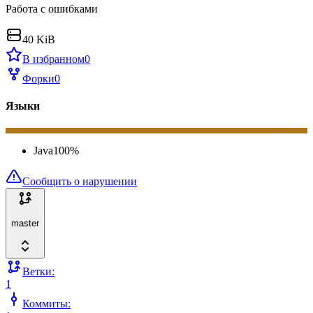
Работа с ошибками
40 KiB
В избранном
0
Форки
0
Языки
Java
100
%
Сообщить о нарушении
master
Ветки:
1
Коммиты: