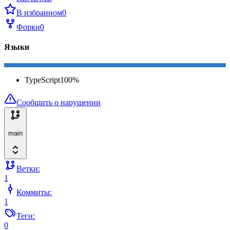
В избранном
0
Форки
0
Языки
TypeScript
100
%
Сообщить о нарушении
main
Ветки:
1
Коммиты:
1
Теги:
0