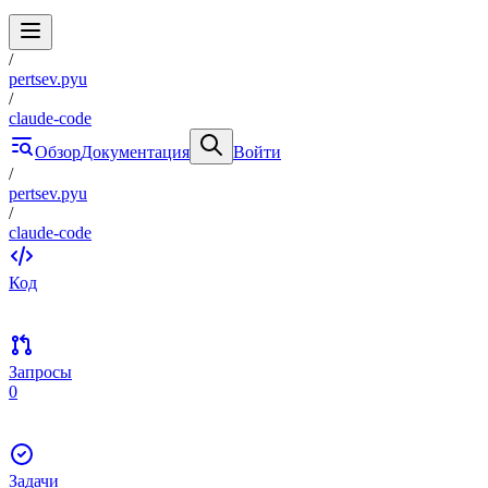
/
pertsev.pyu
/
claude-code
Обзор
Документация
Войти
/
pertsev.pyu
/
claude-code
Код
Запросы
0
Задачи