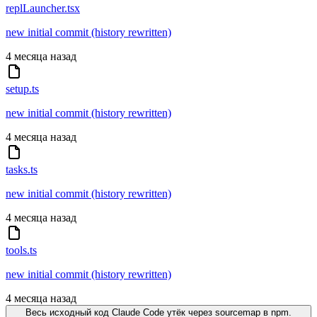
replLauncher.tsx
new initial commit (history rewritten)
4 месяца назад
setup.ts
new initial commit (history rewritten)
4 месяца назад
tasks.ts
new initial commit (history rewritten)
4 месяца назад
tools.ts
new initial commit (history rewritten)
4 месяца назад
Весь исходный код Claude Code утёк через sourcemap в npm.