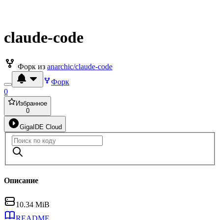
claude-code
Форк из
anarchic/claude-code
Форк
0
Избранное
0
GigaIDE Cloud
Описание
10.34 MiB
README