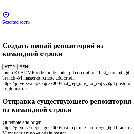
Безопасность
Создать новый репозиторий из
командной строки
HTTP
SSH
touch README.md
git init
git add .
git commit -m "first_commit"
git
branch -M
master
git remote add origin
https://gitverse.ru/pelagus2000/first_rep_one_for_regy.git
git push -u
origin
master
Отправка существующего репозитория
из командной строки
git remote add origin
https://gitverse.ru/pelagus2000/first_rep_one_for_regy.git
git branch -
M
master
git push -u origin
master