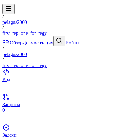
/
pelagus2000
/
first_rep_one_for_regy
Обзор
Документация
Войти
/
pelagus2000
/
first_rep_one_for_regy
Код
Запросы
0
Задачи