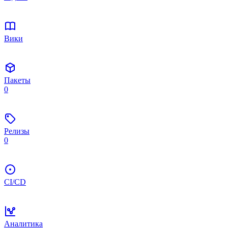
Вики
Пакеты
0
Релизы
0
CI/CD
Аналитика