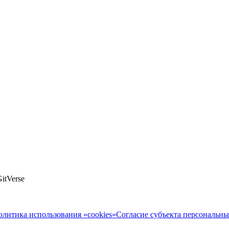
itVerse
олитика использования «cookies»
Согласие субъекта персональн