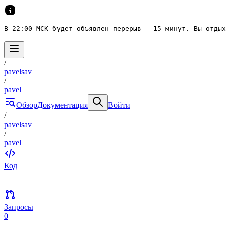
В 22:00 МСК будет объявлен перерыв - 15 минут. Вы отдых
/
pavelsav
/
pavel
Обзор
Документация
Войти
/
pavelsav
/
pavel
Код
Запросы
0