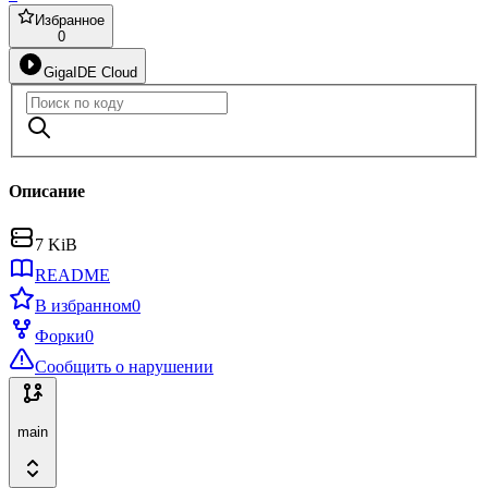
Избранное
0
GigaIDE Cloud
Описание
7 KiB
README
В избранном
0
Форки
0
Сообщить о нарушении
main