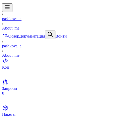
/
pashkova_a
/
About_me
Обзор
Документация
Войти
/
pashkova_a
/
About_me
Код
Запросы
0
Пакеты