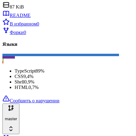
87 KiB
README
В избранном
0
Форки
0
Языки
TypeScript
89
%
CSS
9,4
%
Shell
0,9
%
HTML
0,7
%
Сообщить о нарушении
master